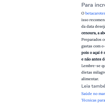
Para inc
O
betacarot
isso recomend
da data desej
cenoura, a ab
Preparados co
gastas com o 
pois o açaí é
e não antes 
Lembre-se q
dietas milagr
alimentar.
L eia tamb
Saúde no mar:
Técnicas para