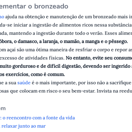
rementar o bronzeado
eno
ajuda na obtenção e manutenção de um bronzeado mais i
a-se iniciar a ingestão de alimentos ricos nessa substância
ada, mantendo a ingestão durante todo o verão. Esses alime
óbora, o damasco, a laranja, o mamão, a manga e o pêssego.
m açaí são uma ótima maneira de resfriar o corpo e repor a
excesso de atividades físicas.
No entanto, evite seu consum
 muito gorduroso e de difícil digestão, devendo ser ingerido 
dos exercícios, como é comum.
ue a sua
saúde
é o mais importante, por isso não a sacrifiqu
osas que colocam em risco o seu bem-estar. Invista na reed
ém
 o reencontro com a fonte da vida
 relaxar junto ao mar