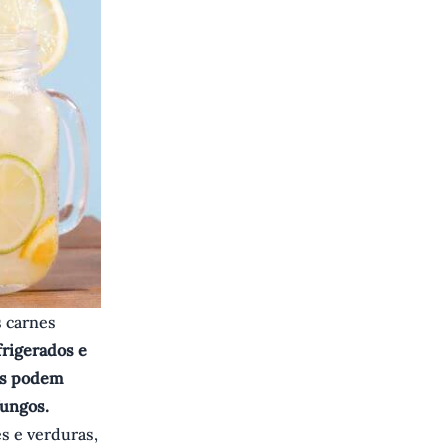
s carnes
frigerados e
ras podem
fungos.
s e verduras,