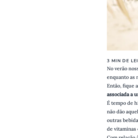
3 MIN DE LE
No verão nos
enquanto as n
Então, fique 
associada a 
É tempo de hi
não dão aquel
outras bebid
de vitaminas 
Com relação à