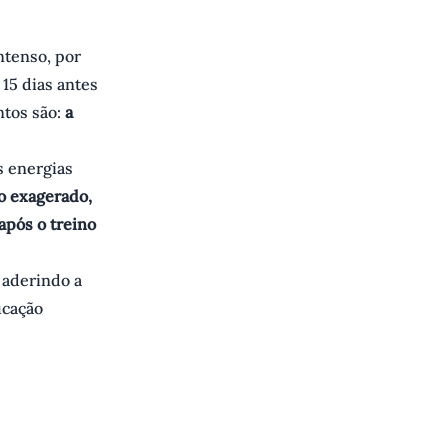
ntenso, por
 15 dias antes
ntos são:
a
s energias
o exagerado,
após o treino
e aderindo a
ucação