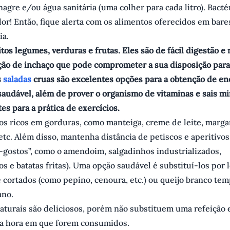
agre e/ou água sanitária (uma colher para cada litro). Bact
or! Então, fique alerta com os alimentos oferecidos em bare
ia.
s legumes, verduras e frutas. Eles são de fácil digestão e
ção de inchaço que pode comprometer a sua disposição para
s
saladas
cruas são excelentes opções para a obtenção de en
saudável, além de prover o organismo de vitaminas e sais mi
es para a prática de exercícios.
os ricos em gorduras, como manteiga, creme de leite, marga
 etc. Além disso, mantenha distância de petiscos e aperitivos 
-gostos”, como o amendoim, salgadinhos industrializados,
 e batatas fritas). Uma opção saudável é substituí-los por
 cortados (como pepino, cenoura, etc.) ou queijo branco te
ano.
aturais são deliciosos, porém não substituem uma refeição 
a hora em que forem consumidos.