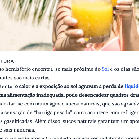
ITURA
so hemisfério encontra-se mais próximo do
Sol
e os dias sã
oites são mais curtas.
atento:
o calor e a exposição ao sol agravam a perda de
líqui
uma alimentação inadequada, pode desencadear quadros dra
dratar-se com muita água e sucos naturais, que são agradáve
a sensação de “barriga pesada”, como acontece com refriger
as gaseificadas. Além disso, sucos naturais garantem um ap
e sais minerais.
s crianças (e idosos) o cuidado precisa ser redobrado, pois 