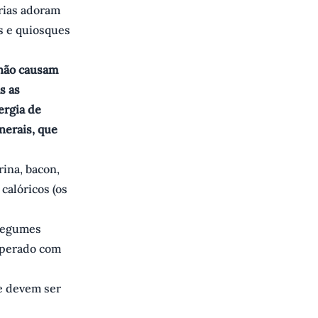
érias adoram
s e quiosques
 não causam
s as
ergia de
nerais, que
rina, bacon,
calóricos (os
 legumes
mperado com
e devem ser