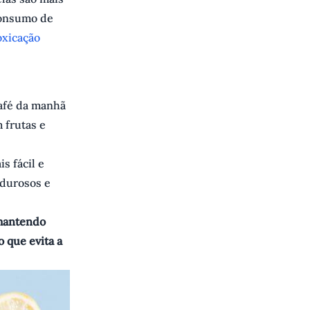
 consumo de
oxicação
café da manhã
 frutas e
s fácil e
rdurosos e
 mantendo
 que evita a