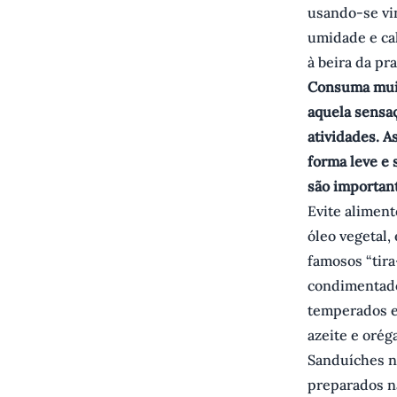
usando-se vin
umidade e cal
à beira da pra
Consuma muito
aquela sensa
atividades. A
forma leve e 
são important
Evite aliment
óleo vegetal,
famosos “tira
condimentados
temperados e
azeite e orég
Sanduíches n
preparados n