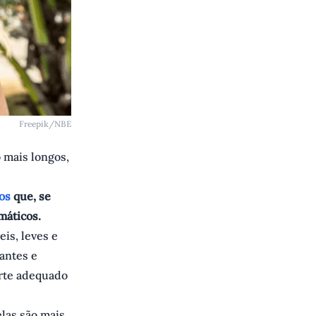
Freepik/NBE
o mais longos,
dos
que, se
máticos.
is, leves e
antes e
orte adequado
elas são mais