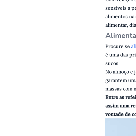
sensíveis à p
alimentos não
alimentar, di
Alimenta
Procure se
a
é uma das pri
sucos.
No almoço e j
garantem uma
massas com m
Entre as refe
assim uma re
vontade de c