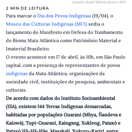
Leandro Karaí Mirim/acervo MCI
2 MIN DE LEITURA
Para marcar o
Dia dos Povos Indígenas
(19/04), o
Museu das Culturas Indígenas (MCI)
sedia o
lançamento do Manifesto em Defesa do Tombamento
do Bioma Mata Atlântica como Patrimônio Material e
Imaterial Brasileiro.
O evento acontece em 17 de abril, às 10h, em São Paulo
capital, com a presença de representantes de povos
indígenas
da Mata Atlântica, organizações da
sociedade civil, instituições de pesquisa, ambientais e
culturais.
De acordo com dados do Instituto Socioambiental
(ISA), existem 144 Terras Indígenas demarcadas,
habitadas por populações Guarani (Mbya, Ñandeva e
Kaiowá), Tupi-Guarani, Kaingang, Xokleng, Pataxó e
Pataxó Hã-Hã-Hãe, Maxakali, Xukuru-Kariri, entre