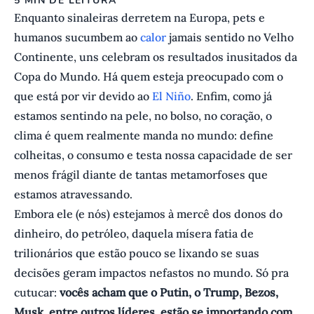
5 MIN DE LEITURA
Enquanto sinaleiras derretem na Europa, pets e
humanos sucumbem ao
calor
jamais sentido no Velho
Continente, uns celebram os resultados inusitados da
Copa do Mundo. Há quem esteja preocupado com o
que está por vir devido ao
El Niño
. Enfim, como já
estamos sentindo na pele, no bolso, no coração, o
clima é quem realmente manda no mundo: define
colheitas, o consumo e testa nossa capacidade de ser
menos frágil diante de tantas metamorfoses que
estamos atravessando.
Embora ele (e nós) estejamos à mercê dos donos do
dinheiro, do petróleo, daquela mísera fatia de
trilionários que estão pouco se lixando se suas
decisões geram impactos nefastos no mundo. Só pra
cutucar:
vocês acham que o Putin, o Trump, Bezos,
Musk, entre outros líderes, estão se importando com