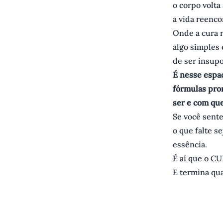
o corpo volta
a vida reenco
Onde a cura 
algo simples
de ser insupo
É nesse espa
fórmulas pro
ser e com qu
Se você sente
o que falte s
essência.
É aí que o C
E termina qu