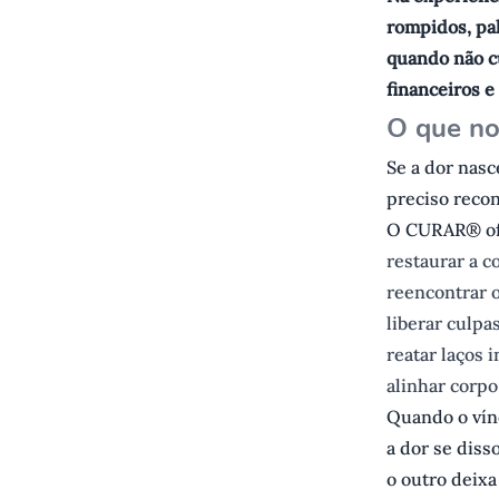
rompidos, pal
quando não c
financeiros 
O que no
Se a dor nasc
preciso reco
O CURAR® ofe
restaurar a c
reencontrar o
liberar culpa
reatar laços 
alinhar corpo
Quando o vínc
a dor se disso
o outro deixa