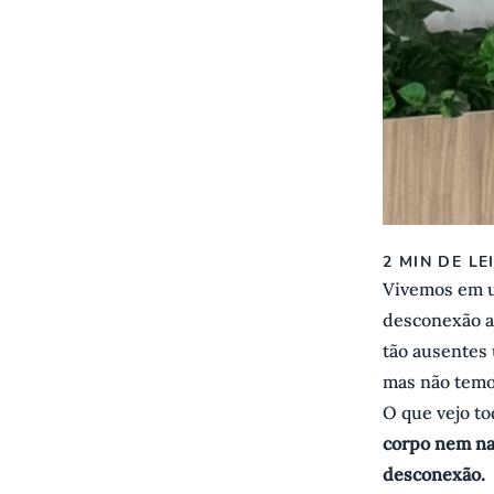
2 MIN DE LE
Vivemos em u
desconexão a
tão ausentes
mas não temo
O que vejo to
corpo nem na
desconexão.