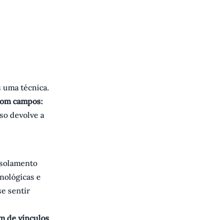
s uma técnica.
com campos:
so devolve a
isolamento
nológicas e
se sentir
m de vínculos