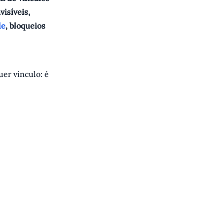
visíveis,
de
, bloqueios
er vínculo: é