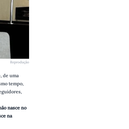
Reprodução
, de uma
esmo tempo,
eguidores,
não nasce no
sce na