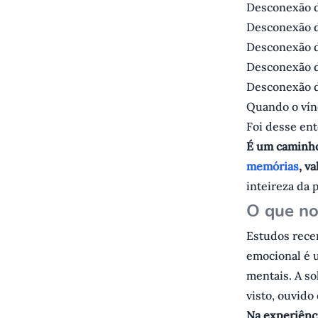
Desconexão d
Desconexão d
Desconexão d
Desconexão d
Desconexão d
Quando o vínc
Foi desse en
É um caminho
memórias
, v
inteireza da 
O que no
Estudos recen
emocional é 
mentais. A so
visto, ouvid
Na experiênci