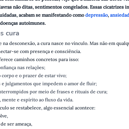
avras não ditas, sentimentos congelados. Essas cicatrizes in
uidadas, acabam se manifestando como
depressão
,
ansieda
e doenças autoimunes.
s cura
e na desconexão, a cura nasce no vínculo. Mas não em qualqu
nectar-se com presença e consciência.
rece caminhos concretos para isso:
onfiança nas relações;
 corpo e o prazer de estar vivo;
s e julgamentos que impedem o amor de fluir;
interrompidos por meio de frases e rituais de cura;
, mente e espírito ao fluxo da vida.
ulo se restabelece, algo essencial acontece:
lve,
 de ser ameaça,