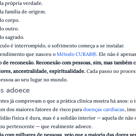
a própria verdade.
a família de origem.
o corpo.
o outro.
o sagrado.
ulo é interrompido, o sofrimento começa a se instalar.
tendimento que nasceu o
Método CURAR®
. Ele não é apena
 de reconexão. Reconexão com pessoas, sim, mas também 
alores, ancestralidade, espiritualidade.
Cada passo no proces
pessoa ao seu lugar no mundo.
s adoece
tes já comprovam o que a prática clínica mostra há anos: o 
um dos maiores fatores de risco para
doenças cardíacas
, imu
lidão física é dura, mas é a solidão interior — aquela de não 
o ou pertencente — que realmente adoece.
a com milhares de pessoas, vejo que a maioria das dores ve