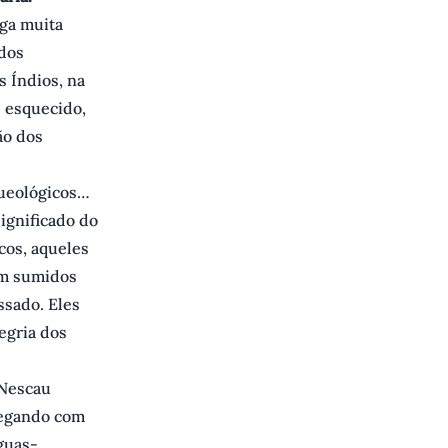
ega muita
 dos
s Índios, na
e esquecido,
ão dos
queológicos…
ignificado do
cos, aqueles
am sumidos
ssado. Eles
egria dos
 Nescau
chegando com
guas-