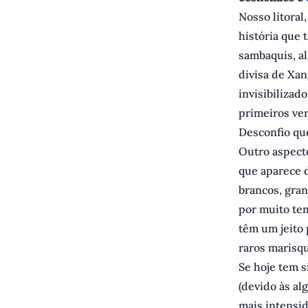
Nosso litoral
história que 
sambaquis, ali
divisa de Xan
invisibilizad
primeiros ver
Desconfio qu
Outro aspect
que aparece d
brancos, gra
por muito tem
têm um jeito
raros marisqu
Se hoje tem 
(devido às al
mais intensid