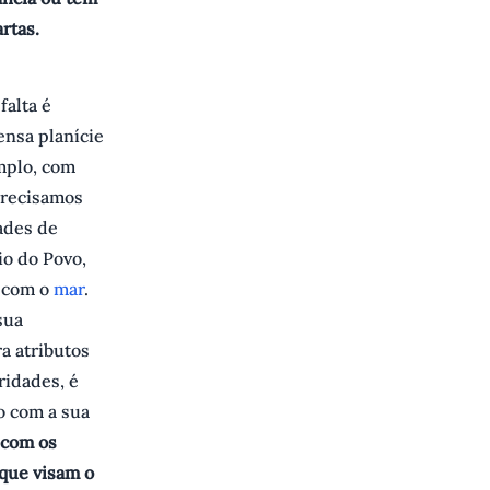
rtas.
falta é
ensa planície
emplo, com
precisamos
dades de
io do Povo,
í com o
mar
.
sua
ra atributos
ridades, é
o com a sua
 com os
 que visam o