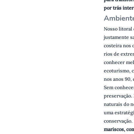
por trás inte
Ambiente
Nosso litoral
justamente s
costeira nos 
rios de extre
conhecer melh
ecoturismo, c
nos anos 90, 
Sem conhecer,
preservação. 
naturais do n
uma estratég
conservação.
mariscos, com