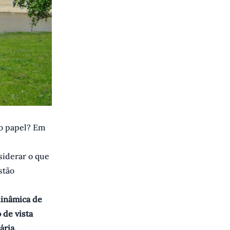
do papel? Em
siderar o que
stão
dinâmica de
 de vista
ária.