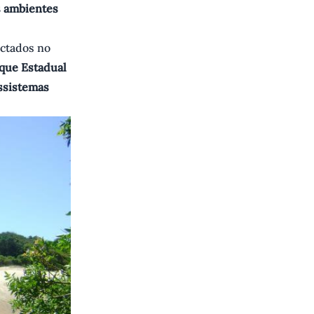
s ambientes
actados no
rque Estadual
ssistemas