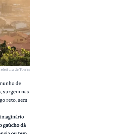
refeitura de Torres
temunho de
o, surgem nas
lgo reto, sem
 imaginário
io gaúcho dá
ância ou tem