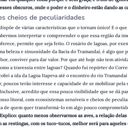
resses obscuros, onde o poder e o dinheiro estão dando as ca
s cheios de peculiaridades
 dispõe de várias características que o tornam único! E o que 
abermos interpretar e compreender o que essa região da im
oferece, permite que seja feito. O rosário de lagoas, por ex
ma beleza e sinuosidade da Bacia do Tramandaí, é algo que 
or, conviver para dar valor. Por que até hoje não tem ativi
omo a travessia entre lagoas? Quando fui repórter do Corre
cobri a ida da Lagoa Itapeva até o encontro do rio Tramanda
 poucos terão interesse e capacidade de se mobilizar pela 
Inclusive, acredito que essa pouca visibilidade que se dá pa
osso litoral, com ecossistemas sensíveis e cheios de peculia
ia de quem quer transformá-lo em algo pouco comprometid
Explico: quanto menos observarmos as aves, a relação delas
 as restingas, com os tuco-tucos, melhor será para aqueles