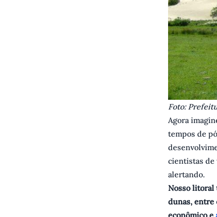
F oto: Prefeit
Agora imagine
tempos de pó
desenvolvime
cientistas de
alertando.
Nosso litoral
dunas, entre 
econômico e