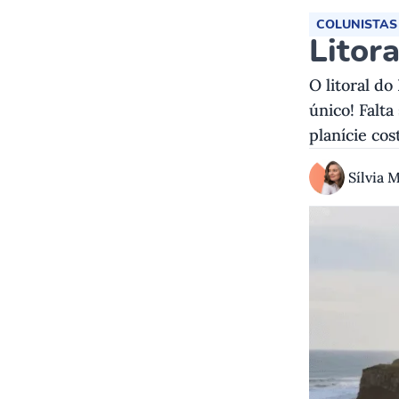
COLUNISTAS
Litor
O litoral do
único! Falt
planície cos
Sílvia 