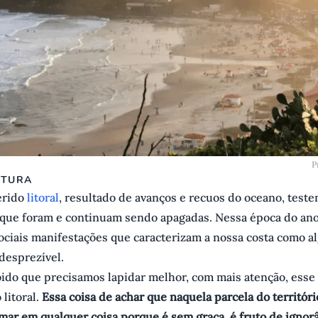
P
ITURA
erido
litoral
, resultado de avanços e recuos do oceano, tes
s que foram e continuam sendo apagadas. Nessa época do an
sociais manifestações que caracterizam a nossa costa como a
 desprezível.
ido que precisamos lapidar melhor, com mais atenção, esse
 litoral.
Essa coisa de achar que naquela parcela do territór
mar em qualquer coisa porque é sem graça, é fruto de ignor