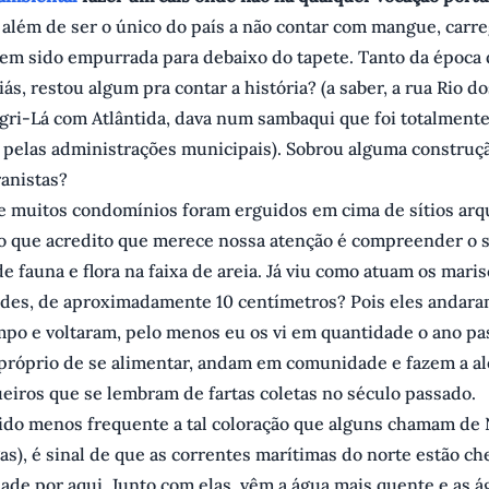
, além de ser o único do país a não contar com mangue, carr
tem sido empurrada para debaixo do tapete. Tanto da época
ás, restou algum pra contar a história? (a saber, a rua Rio do
gri-Lá com Atlântida, dava num sambaqui que foi totalment
o pelas administrações municipais). Sobrou alguma construç
anistas?
e muitos condomínios foram erguidos em cima de sítios ar
o que acredito que merece nossa atenção é compreender o s
e fauna e flora na faixa de areia. Já viu como atuam os maris
ndes, de aproximadamente 10 centímetros? Pois eles andar
po e voltaram, pelo menos eu os vi em quantidade o ano pa
 próprio de se alimentar, andam em comunidade e fazem a al
eiros que se lembram de fartas coletas no século passado.
sido menos frequente a tal coloração que alguns chamam de
gas), é sinal de que as correntes marítimas do norte estão 
ade por aqui. Junto com elas, vêm a água mais quente e as á