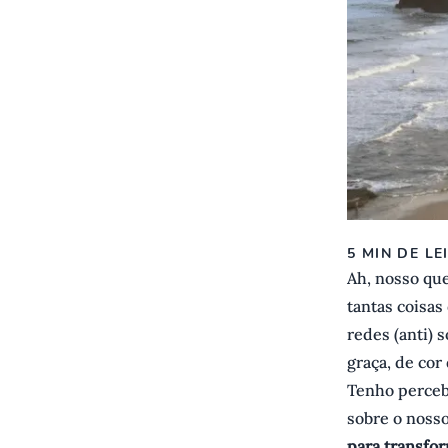
5 MIN DE LE
Ah, nosso qu
tantas coisa
redes (anti) 
graça, de cor
Tenho perceb
sobre o nosso
para transfor