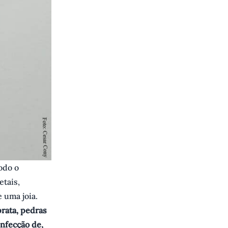
odo o
etais,
 uma joia.
prata, pedras
onfecção de,