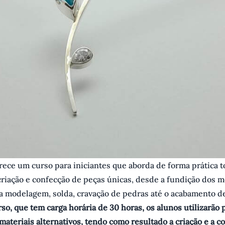
erece um curso para iniciantes que aborda de forma prática t
riação e confecção de peças únicas, desde a fundição dos m
a modelagem, solda, cravação de pedras até o acabamento de
so, que tem carga horária de 30 horas, os alunos utilizarão 
materiais alternativos, tendo como resultado a criação e a c