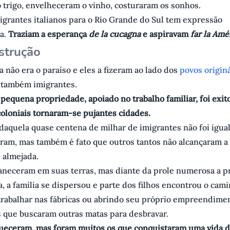
 trigo, envelheceram o vinho, costuraram os sonhos.
igrantes italianos para o Rio Grande do Sul tem expressão
ia.
Traziam a esperança
de la cucagna
e aspiravam
far la Amé
strução
 não era o paraíso e eles a fizeram ao lado dos
povos origin
s também imigrantes.
pequena propriedade, apoiado no trabalho familiar, foi exit
oloniais tornaram-se pujantes cidades.
aquela quase centena de milhar de imigrantes não foi igual
ram, mas também é fato que outros tantos não alcançaram a
 almejada.
neceram em suas terras, mas diante da prole numerosa a p
, a família se dispersou e parte dos filhos encontrou o cam
 trabalhar nas fábricas ou abrindo seu próprio empreendime
s que buscaram outras matas para desbravar.
ueceram, mas foram muitos os que conquistaram uma vida d