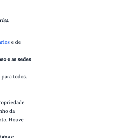
rica
.
ários
e de
oso e as sedes
 para todos.
ropriedade
inho da
nto. Houve
igna e