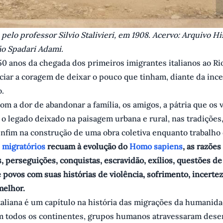
 pelo professor Silvio Stalivieri, em 1908. Acervo: Arquivo Hi
ão Spadari Adami.
50 anos da chegada dos primeiros imigrantes italianos ao R
ciar a coragem de deixar o pouco que tinham, diante da ince
.
m a dor de abandonar a família, os amigos, a pátria que os v
o legado deixado na paisagem urbana e rural, nas tradições,
enfim na construção de uma obra coletiva enquanto trabalho 
 migratórios
recuam à evolução do
Homo sapiens
, as razõe
, perseguições, conquistas, escravidão, exílios, questões de 
povos com suas histórias de violência, sofrimento, incerte
melhor.
taliana é um capítulo na história das migrações da humanid
m todos os continentes, grupos humanos atravessaram deser