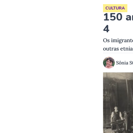
CULTURA
150 a
4
Os imigrante
outras etni
Sônia S