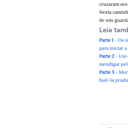
cruzaram oce
Nesta caminh
de nós guarda
L eia ta
P arte 1
- Os i
para iniciar 
P arte 2
- Um e
mendigar pel
P arte 3
- Mora
fazê-la produ