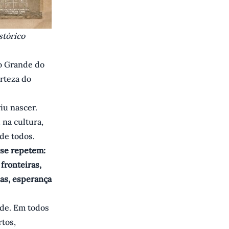
stórico
io Grande do
rteza do
iu nascer.
 na cultura,
de todos.
s se repetem:
fronteiras,
zas, esperança
ade. Em todos
tos,