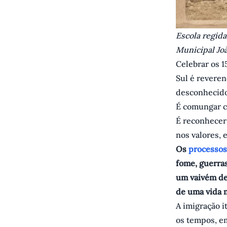
Escola regida
Municipal Jo
Celebrar os 1
Sul é reveren
desconhecido
É comungar co
É reconhecer 
nos valores, 
Os
processos
fome, guerras
um vaivém de 
de uma vida 
A imigração i
os tempos, e