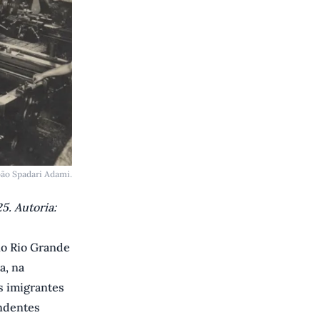
oão Spadari Adami.
5. Autoria:
 no Rio Grande
a, na
s imigrantes
endentes