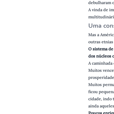
debulharam o
A vinda de im
multitudinár
U ma con
Mas a América
outras etnia
O sistema de 
dos núcleos c
A caminhada d
Muitos vence
prosperidade
Muitos perma
ficou pequena
cidade, indo
ainda aquele
Poucos enriq