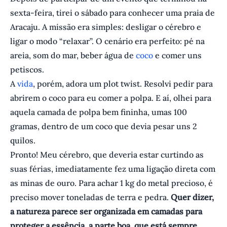
sexta-feira, tirei o sábado para conhecer uma praia de
Aracaju. A missão era simples: desligar o cérebro e
ligar o modo “relaxar”. O cenário era perfeito: pé na
areia, som do mar, beber água de
coco
e comer uns
petiscos.
A
vida
, porém, adora um plot twist. Resolvi pedir para
abrirem o coco para eu comer a polpa. E aí, olhei para
aquela camada de polpa bem fininha, umas 100
gramas, dentro de um coco que devia pesar uns 2
quilos.
Pronto! Meu cérebro, que deveria estar curtindo as
suas férias, imediatamente fez uma ligação direta com
as minas de ouro. Para achar 1 kg do metal precioso, é
preciso mover toneladas de terra e pedra.
Quer dizer,
a natureza parece ser organizada em camadas para
proteger a essência, a parte boa, que está sempre