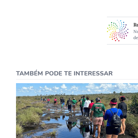
R
No
de
TAMBÉM PODE TE INTERESSAR