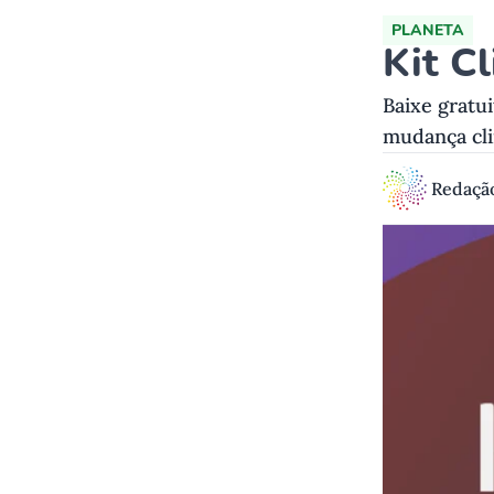
PLANETA
Kit C
Baixe gratu
mudança cli
Redaçã