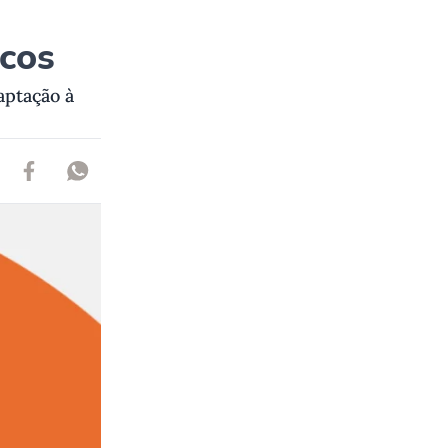
icos
aptação à