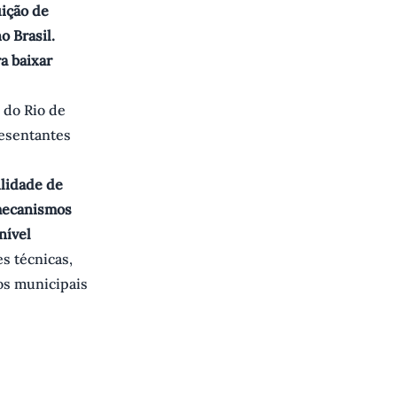
uição de
o Brasil.
a baixar
 do Rio de
resentantes
ilidade de
 mecanismos
nível
s técnicas,
os municipais