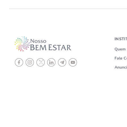
INST
Quem 
Fale C
Anunc