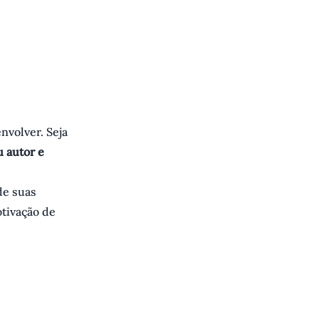
nvolver. Seja
u autor e
de suas
otivação de