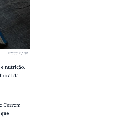
Freepik/NBE
 e nutrição.
ltural da
ue Correm
 que