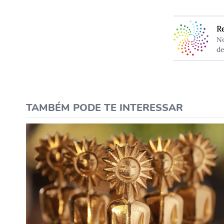
R
No
de
TAMBÉM PODE TE INTERESSAR