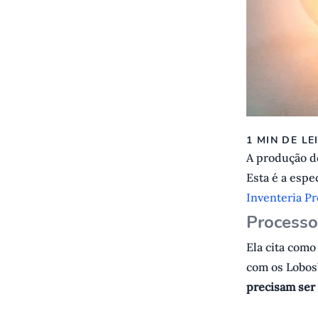
1 MIN DE LE
A produção 
Esta é a espe
Inventeria P
Processo 
Ela cita como
com os Lobos”
precisam ser 