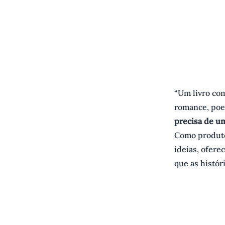
“Um livro com
romance, poe
precisa de u
Como produto
ideias, ofere
que as histór