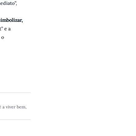
ediato”,
imbolizar,
” e a
 o
 a viver bem,