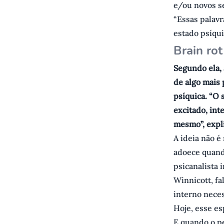
e/ou novos s
“Essas palav
estado psíqui
B rain rot
Segundo ela, 
de algo mais 
psíquica. “O 
excitado, int
mesmo”, expli
A ideia não é
adoece quand
psicanalista 
Winnicott, fa
interno neces
Hoje, esse e
E quando o pe