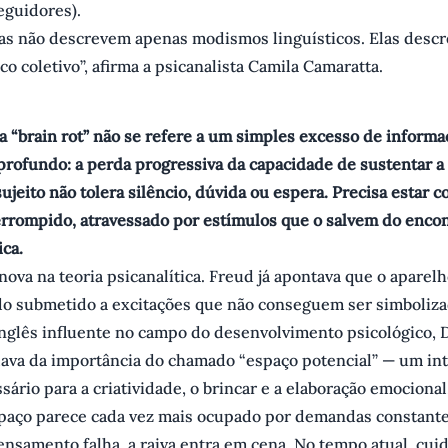
eguidores).
ras não descrevem apenas modismos linguísticos. Elas des
co coletivo”, afirma a psicanalista Camila Camaratta.
a “brain rot” não se refere a um simples excesso de informa
profundo: a perda progressiva da capacidade de sustentar a 
sujeito não tolera silêncio, dúvida ou espera. Precisa estar
errompido, atravessado por estímulos que o salvem do enco
ca.
 nova na teoria psicanalítica. Freud já apontava que o aparel
o submetido a excitações que não conseguem ser simbolizad
inglês influente no campo do desenvolvimento psicológico, 
lava da importância do chamado “espaço potencial” — um int
sário para a criatividade, o brincar e a elaboração emocional
spaço parece cada vez mais ocupado por demandas constante
nsamento falha, a raiva entra em cena. No tempo atual, cui