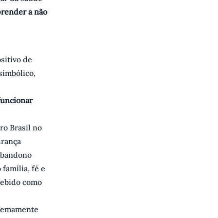
aprender a não
sitivo de
simbólico,
funcionar
ro Brasil no
urança
 abandono
família, fé e
cebido como
xtremamente