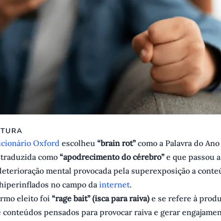
ITURA
icionário Oxford
escolheu
“brain rot”
como a Palavra do Ano
 traduzida como
“apodrecimento do cérebro”
e que passou a
deterioração mental provocada pela superexposição a conte
 hiperinflados no campo da
internet
.
rmo eleito foi
“rage bait” (isca para raiva)
e se refere à prod
 conteúdos pensados para provocar raiva e gerar engajamen