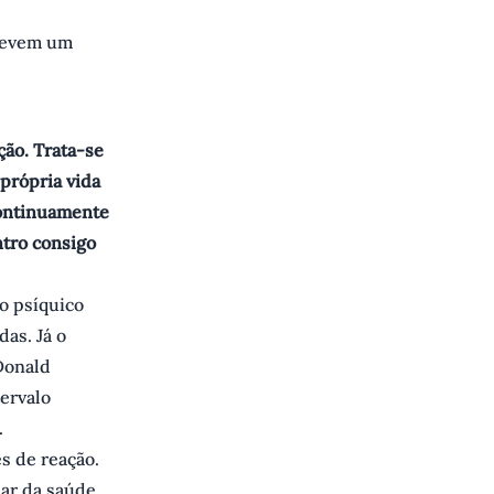
crevem um
ção. Trata-se
própria vida
 continuamente
ntro consigo
ho psíquico
as. Já o
Donald
ervalo
.
s de reação.
dar da saúde