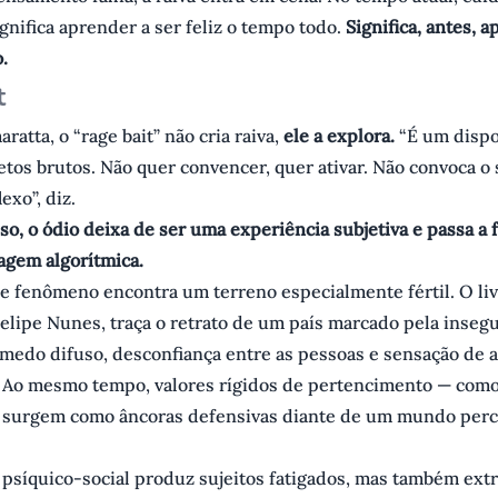
gnifica aprender a ser feliz o tempo todo.
Significa, antes, 
.
t
atta, o “rage bait” não cria raiva,
ele a explora.
“É um dispo
etos brutos. Não quer convencer, quer ativar. Não convoca o 
exo”, diz.
o, o ódio deixa de ser uma experiência subjetiva e passa a 
gem algorítmica.
se fenômeno encontra um terreno especialmente fértil. O liv
elipe Nunes, traça o retrato de um país marcado pela inseg
medo difuso, desconfiança entre as pessoas e sensação de
. Ao mesmo tempo, valores rígidos de pertencimento — como 
 surgem como âncoras defensivas diante de um mundo per
o psíquico-social produz sujeitos fatigados, mas também e