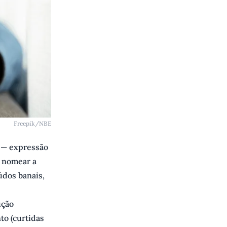
Freepik/NBE
 — expressão
 nomear a
údos banais,
ução
to (curtidas