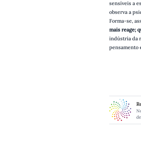
sensíveis a e
observa a psi
Forma-se, as
mais reage; 
indústria da
pensamento e 
R
No
de