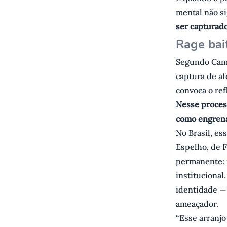
mental não si
ser capturado
R age bai
Segundo Camar
captura de af
convoca o refl
Nesse process
como engrena
No Brasil, es
Espelho, de F
permanente: 
institucional
identidade —
ameaçador.
“Esse arranj