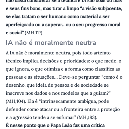
não basta considerar se a técnica e IA são boas ou más
e seus fins bons, mas tirar a limpo “a visão subjacente,
se elas tratam o ser humano como material a ser
aperfeiçoado ou a superar…ou o seu progresso moral
e social”
(MH,117).
IA não é moralmente neutra
A IA não é moralmente neutra, pois todo artefato
técnico implica decisões e prioridades: o que mede, o
que ignora, o que otimiza e a forma como classifica as
pessoas e as situações… Deve-se perguntar “como é o
desenho, que ideia de pessoa e de sociedade se
inscreve nos dados e nos modelos que a guiam?”
(MH,104). Ela é “intrinsecamente ambígua, pode
defender como atacar ou a fronteira entre a proteção
e a agressão tende a se esfumar” (MH,183).
É nesse ponto que o Papa Leão faz uma crítica