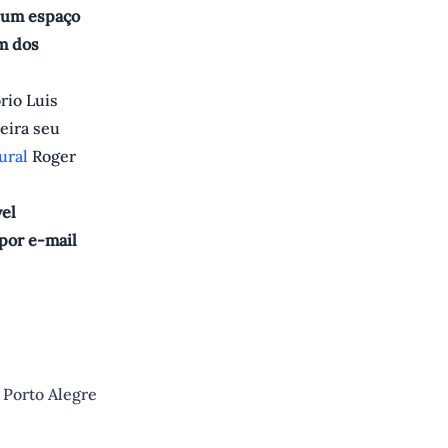
um espaço
m dos
rio Luis
eira seu
tural
Roger
vel
por e-mail
 Porto Alegre