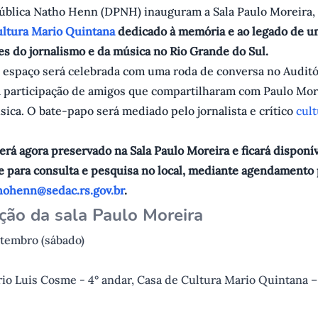
Pública Natho Henn (DPNH) inauguram a Sala Paulo Moreira,
ultura Mario Quintana
dedicado à memória e ao legado de u
s do jornalismo e da música no Rio Grande do Sul.
o espaço será celebrada com uma roda de conversa no Auditó
 participação de amigos que compartilharam com Paulo Mor
ica. O bate-papo será mediado pelo jornalista e crítico
cul
erá agora preservado na Sala Paulo Moreira e ficará disponí
e para consulta e pesquisa no local, mediante agendamento 
hohenn@sedac.rs.gov.br
.
ção da sala Paulo Moreira
etembro (sábado)
io Luis Cosme - 4° andar, Casa de Cultura Mario Quintana –