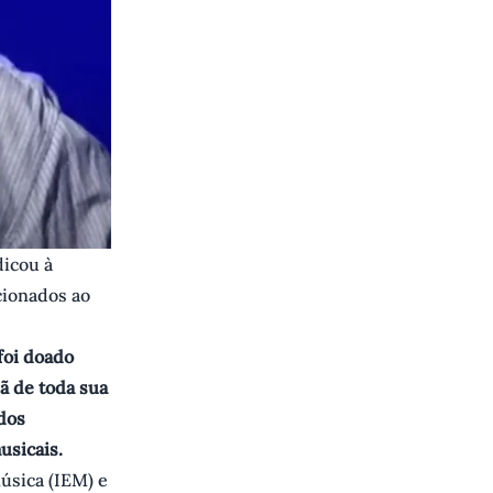
dicou à
cionados ao
foi doado
iã de toda sua
dos
usicais.
Música (IEM) e