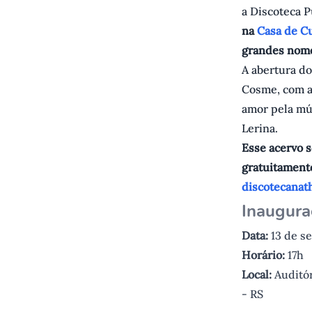
a Discoteca 
na
Casa de C
grandes nome
A abertura d
Cosme, com a
amor pela mús
Lerina.
Esse acervo s
gratuitament
discotecanat
Inaugura
Data:
13 de s
Horário:
17h
Local:
Auditór
- RS